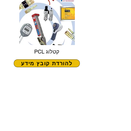
קטלוג PCL
להורדת קובץ מידע